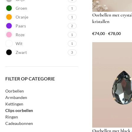
Groen
1
Oorbellen met crysta
Oranje
1
kristallen
Paars
2
€
74,00
-
€
78,00
Roze
1
Wit
1
Zwart
3
FILTER OP CATEGORIE
Oorbellen
Armbanden
Kettingen
Clips oorbellen
Ringen
Cadeaubonnen
Oorbellen met black