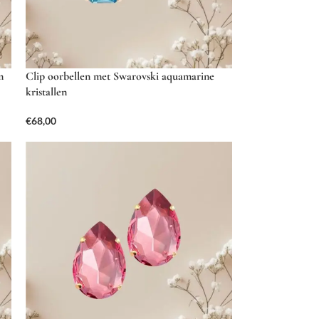
m
Clip oorbellen met Swarovski aquamarine
kristallen
€
68,00