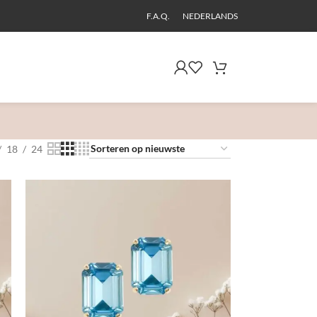
F.A.Q.
NEDERLANDS
18
24