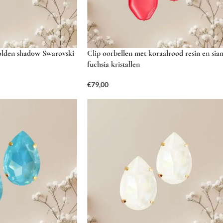
golden shadow Swarovski
Clip oorbellen met koraalrood resin en sia
fuchsia kristallen
€
79,00