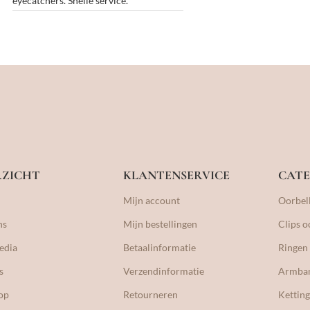
eyecatchers. Snelle service.
RZICHT
KLANTENSERVICE
CATE
Mijn account
Oorbel
ns
Mijn bestellingen
Clips o
edia
Betaalinformatie
Ringen
s
Verzendinformatie
Armba
op
Retourneren
Kettin