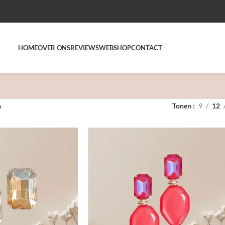
HOME
OVER ONS
REVIEWS
WEBSHOP
CONTACT
n
Tonen
9
12