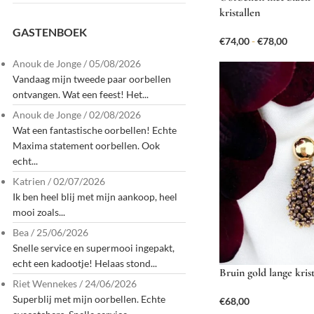
kristallen
GASTENBOEK
€
74,00
-
€
78,00
Anouk de Jonge
/
05/08/2026
Vandaag mijn tweede paar oorbellen
ontvangen. Wat een feest! Het...
Anouk de Jonge
/
02/08/2026
Wat een fantastische oorbellen! Echte
Maxima statement oorbellen. Ook
echt...
Katrien
/
02/07/2026
Ik ben heel blij met mijn aankoop, heel
mooi zoals...
Bea
/
25/06/2026
Snelle service en supermooi ingepakt,
echt een kadootje! Helaas stond...
Bruin gold lange krist
Riet Wennekes
/
24/06/2026
Superblij met mijn oorbellen. Echte
€
68,00