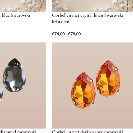
l blue Swarovski
Oorbellen met crystal linen Swarovski
kristallen
€
74,00
-
€
78,00
 diamond Swarovski
Oorbellen met dark orange Swarovski