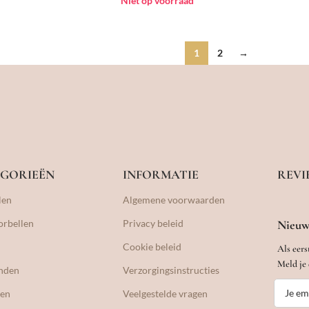
Niet op voorraad
1
2
→
GORIEËN
INFORMATIE
REVI
len
Algemene voorwaarden
orbellen
Privacy beleid
Nieuw
Cookie beleid
Als eers
Meld je 
nden
Verzorgingsinstructies
gen
Veelgestelde vragen