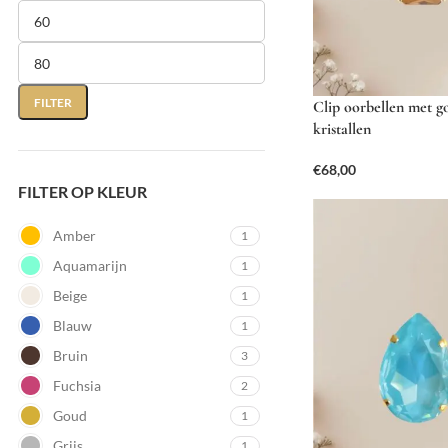
FILTER
Clip oorbellen met 
kristallen
€
68,00
FILTER OP KLEUR
Amber
1
Aquamarijn
1
Beige
1
Blauw
1
Bruin
3
Fuchsia
2
Goud
1
Grijs
1